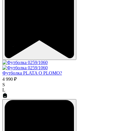
Футболка PLATA O PLOMO?
4 990 ₽
S
L