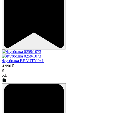
Футболка BEAUTY 0x1
4 990 ₽
S
XL