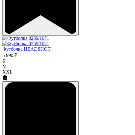
Футболка HEADSHOT
5 990 ₽
S
M
XXL