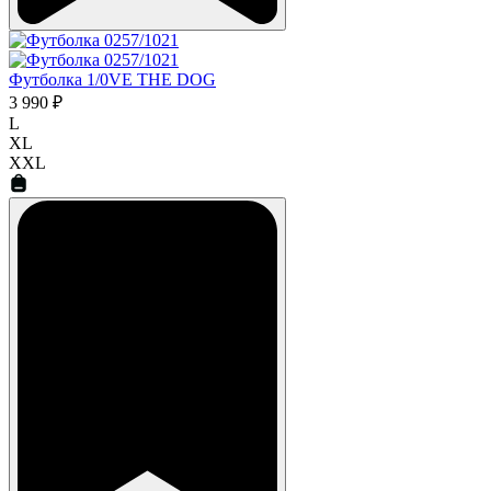
Футболка 1/0VE THE DOG
3 990 ₽
L
XL
XXL