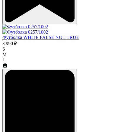
Футболка WHITE FALSE NOT TRUE
3 990 ₽
S
M
L