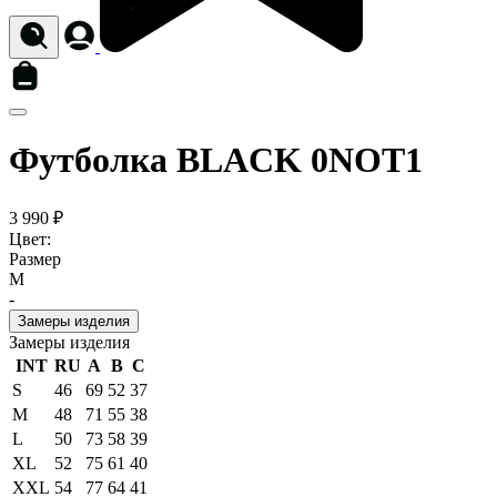
Футболка BLACK 0NOT1
3 990 ₽
Цвет:
Размер
M
-
Замеры изделия
Замеры изделия
INT
RU
A
B
C
S
46
69
52
37
M
48
71
55
38
L
50
73
58
39
XL
52
75
61
40
XXL
54
77
64
41