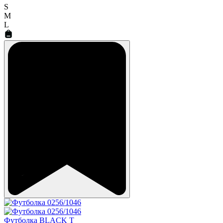
S
M
L
Футболка BLACK T