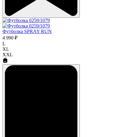
Футболка SPRAY RUN
4 990 ₽
L
XL
XXL