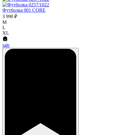
Футболка 001 CORE
3 990 ₽
M
L
XL
sale