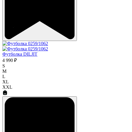
Футболка DILJIT
4 990 ₽
S
M
L
XL
XXL