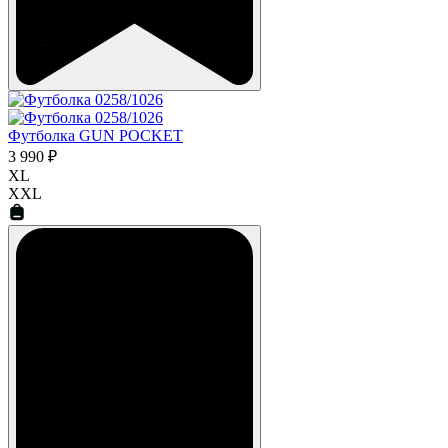
Футболка GUN POCKET
3 990 ₽
XL
XXL