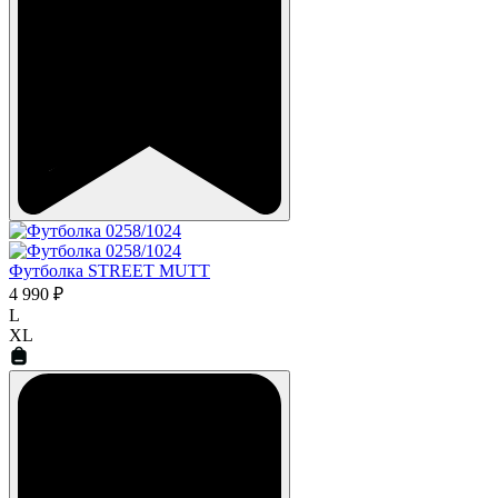
Футболка STREET MUTT
4 990 ₽
L
XL