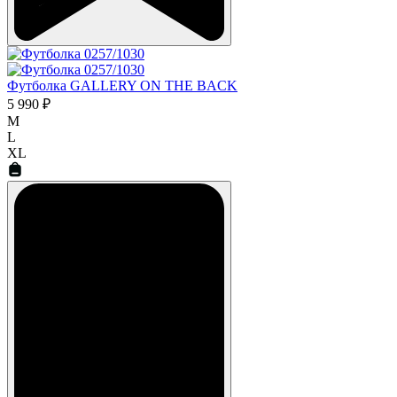
Футболка GALLERY ON THE BACK
5 990 ₽
M
L
XL