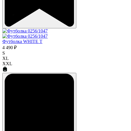
Футболка WHITE T
4 490 ₽
S
XL
XXL