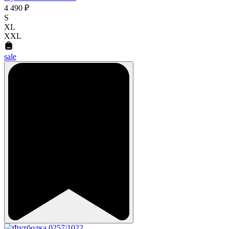
4 490 ₽
S
XL
XXL
sale