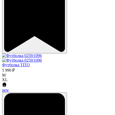
Футболка TITO
5 990 ₽
M
XL
new