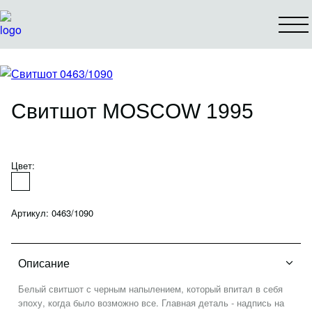
КАТАЛОГ
О БРЕНДЕ
КОНТАКТЫ
Свитшот MOSCOW 1995
СПЕЦПРЕДЛОЖЕНИЯ
КОЛЛАБОРАЦИИ
Цвет:
ПОИСК ПРОДУКТА
Артикул: 0463/1090
ПОКУПАТЕЛЮ
Описание
Как оформить заказ
Оплата и доставка
Белый свитшот с черным напылением, который впитал в себя
эпоху, когда было возможно все. Главная деталь - надпись на
Условия возврата