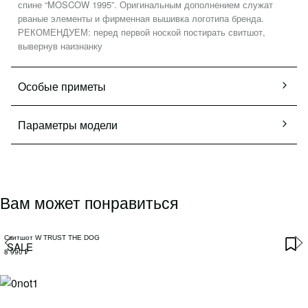
спине “MOSCOW 1995”. Оригинальным дополнением служат
Политика конфиденциальности
рваные элементы и фирменная вышивка логотипа бренда.
Публичная оферта
РЕКОМЕНДУЕМ: перед первой ноской постирать свитшот,
вывернув наизнанку
Оптовым клиентам
Особые приметы
Параметры модели
Вам может понравиться
Свитшот W TRUST THE DOG
SALE
8 990 ₽