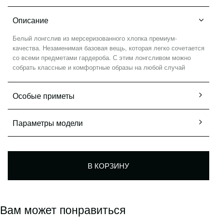
Политика конфиденциальности
Описание
Публичная оферта
Оптовым клиентам
Белый лонгслив из мерсеризованного хлопка премиум-
качества. Незаменимая базовая вещь, которая легко сочетается
со всеми предметами гардероба. С этим лонгсливом можно
собрать классные и комфортные образы на любой случай
Особые приметы
Параметры модели
В КОРЗИНУ
Вам может понравиться