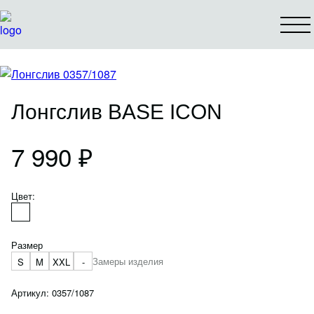
КАТАЛОГ
О БРЕНДЕ
КОНТАКТЫ
Лонгслив BASE ICON
СПЕЦПРЕДЛОЖЕНИЯ
7 990 ₽
КОЛЛАБОРАЦИИ
Цвет:
ПОИСК ПРОДУКТА
ПОКУПАТЕЛЮ
Размер
Замеры изделия
S
M
XXL
-
Как оформить заказ
Оплата и доставка
Артикул: 0357/1087
Условия возврата