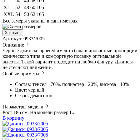
L
50
46
58
105
XL
52
48
60
105
XXL
54
50
62
105
Все замеры указаны в сантиметрах
Закрыть
Артикул: 0933/7005
Описание
Чёрные джинсы tappered имеют сбалансированные пропорции
конического типа и комфортную посадку оптимальной
высоты. Такой вариант подходит на любую фигуру. Джинсы
не стесняют движений.
Особые приметы
Состав: тенсел - 70%, полиэстер - 20%, вискоза - 10%
Цвет: черный
Сезон: демисезон
Параметры модели
Рост 186 см. На модели размер L.
В корзину