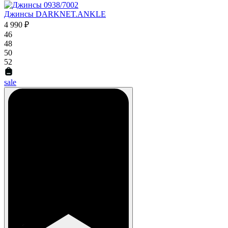
Джинсы DARKNET.ANKLE
4 990 ₽
46
48
50
52
sale