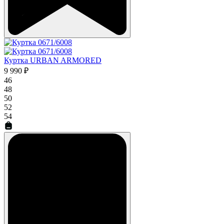
Куртка URBAN ARMORED
9 990 ₽
46
48
50
52
54