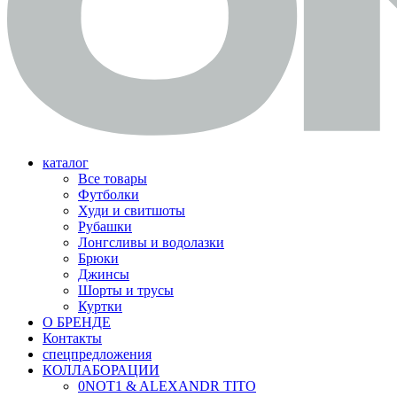
каталог
Все товары
Футболки
Худи и свитшоты
Рубашки
Лонгсливы и водолазки
Брюки
Джинсы
Шорты и трусы
Куртки
О БРЕНДЕ
Контакты
спецпредложения
КОЛЛАБОРАЦИИ
0NOT1 & ALEXANDR TITO