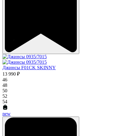
Джинсы F01CK SKINNY
13 990 ₽
46
48
50
52
54
new