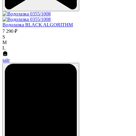
Водолазка BLACK ALGORITHM
7 290 ₽
S
M
L
sale