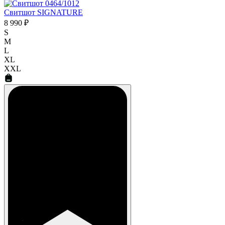
Свитшот SIGNATURE
8 990 ₽
S
M
L
XL
XXL