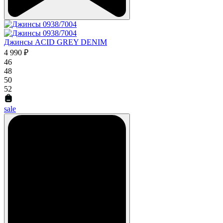
Джинсы ACID GREY DENIM
4 990 ₽
46
48
50
52
sale