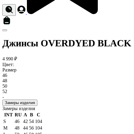
Джинсы OVERDYED BLACK
4 990 ₽
Цвет:
Размер
46
48
50
52
-
Замеры изделия
Замеры изделия
INT
RU
A
B
C
S
46
42
54
104
M
48
44
56
104