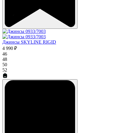
Джинсы SKYLINE RIGID
4 990 ₽
46
48
50
52