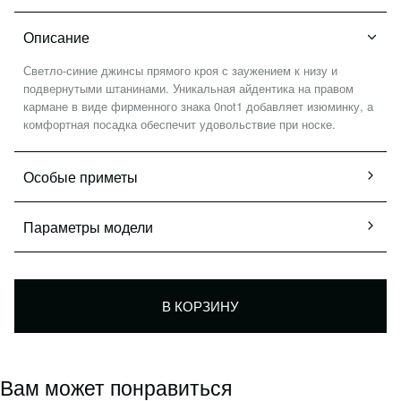
Политика конфиденциальности
Описание
Публичная оферта
Оптовым клиентам
Светло-синие джинсы прямого кроя с заужением к низу и
подвернутыми штанинами. Уникальная айдентика на правом
кармане в виде фирменного знака 0not1 добавляет изюминку, а
комфортная посадка обеспечит удовольствие при носке.
Особые приметы
Параметры модели
В КОРЗИНУ
Вам может понравиться