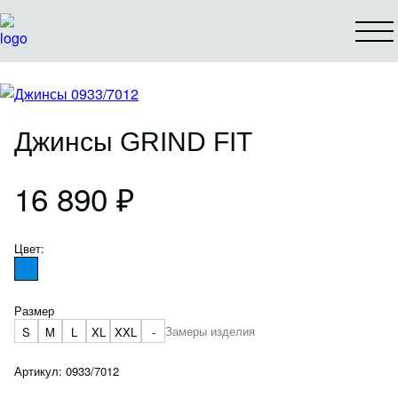
КАТАЛОГ
О БРЕНДЕ
КОНТАКТЫ
Джинсы GRIND FIT
СПЕЦПРЕДЛОЖЕНИЯ
16 890 ₽
КОЛЛАБОРАЦИИ
Цвет:
ПОИСК ПРОДУКТА
ПОКУПАТЕЛЮ
Размер
Замеры изделия
S
M
L
XL
XXL
-
Как оформить заказ
Оплата и доставка
Артикул: 0933/7012
Условия возврата